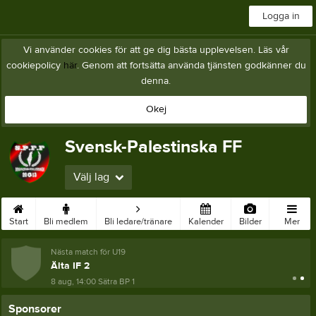
Logga in
Vi använder cookies för att ge dig bästa upplevelsen. Läs vår
cookiepolicy
här
. Genom att fortsätta använda tjänsten godkänner du
denna.
Okej
Svensk-Palestinska FF
Välj lag
Start
Bli medlem
Bli ledare/tränare
Kalender
Bilder
Mer
Nästa match för U19
Älta IF 2
8 aug, 14:00
Sätra BP 1
Sponsorer